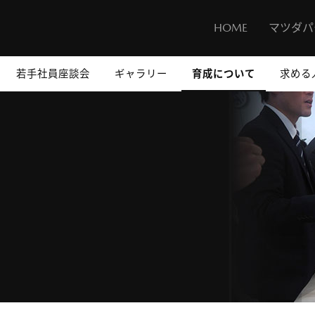
HOME
マツダパ
若手社員座談会
ギャラリー
育成について
求める